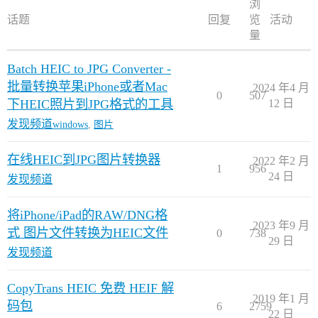
浏
话题
回复
览
活动
量
Batch HEIC to JPG Converter -
批量转换苹果iPhone或者Mac
2024 年4 月
0
507
下HEIC照片到JPG格式的工具
12 日
发现频道
windows
,
图片
在线HEIC到JPG图片转换器
2022 年2 月
1
956
24 日
发现频道
将iPhone/iPad的RAW/DNG格
2023 年9 月
式 图片文件转换为HEIC文件
0
738
29 日
发现频道
CopyTrans HEIC 免费 HEIF 解
2019 年1 月
码包
6
2759
22 日