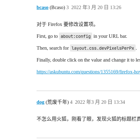
bcaso
(Bcaso)
3
2022 年3 月 20 日 13:26
对于 Firefox 要修改设置项。
First, go to
about:config
in your URL bar.
Then, search for
layout.css.devPixelsPerPx
.
Finally, double click on the value and change it to l
https://askubuntu.com/questions/1355169/firefox-ho
dog
(荒废千年)
4
2022 年3 月 20 日 13:34
不怎么用火狐，刚看了眼，发现火狐的标题栏