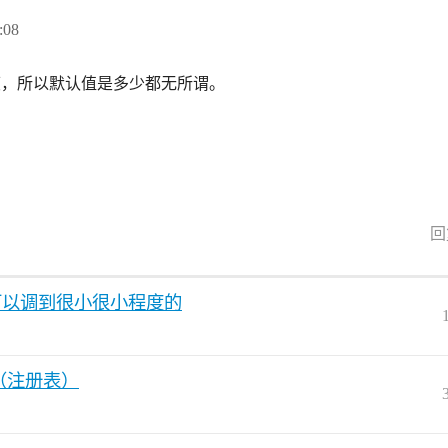
:08
题栏宽度，所以默认值是多少都无所谓。
回
可以调到很小很小程度的
色（注册表）