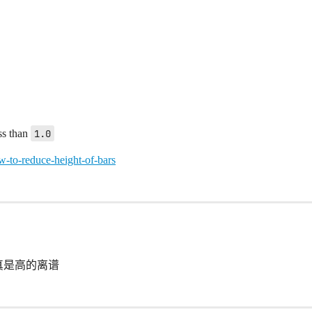
ess than
1.0
w-to-reduce-height-of-bars
真是高的离谱