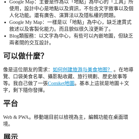
Google Map：主要是作為以「地點」為中心的「工具」所
使用，設計中心是地點以及資訊，不包含文字敘事以及個
人化功能。還有廣告、演算法以及隱私權的問題。
Google My Map：一樣是以「地點」為中心，缺乏連貫式
敘述以及客製化能力。而且貌似很久沒更新了。
Blog類服務：以文字為中心，有些可以內嵌地圖，但缺乏
兩者間的交互設計。
可以做什麼？
像是這位朋友的需求：
如何创建旅游与美食地图？
。在地導
覽、口袋美食名單、攝影點收藏、旅行規劃、歷史故事等
等。我自己做了一張
Comiket地圖
。基本上這就是地圖＋文
字，剩下隨你發揮。
平台
Web & PWA。移動端目前以檢視為主，編輯功能在桌面環
境。
展示