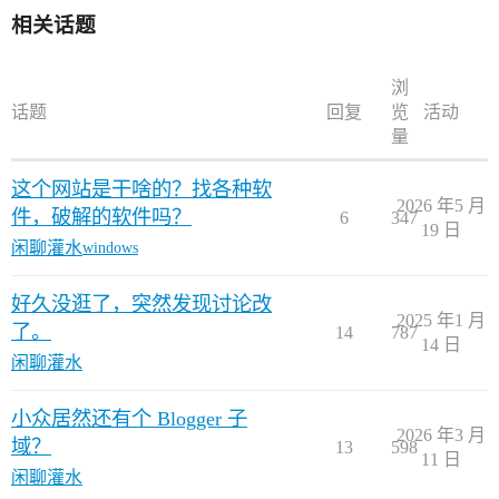
相关话题
浏
话题
回复
览
活动
量
这个网站是干啥的？找各种软
2026 年5 月
件，破解的软件吗？
6
347
19 日
闲聊灌水
windows
好久没逛了，突然发现讨论改
2025 年1 月
了。
14
787
14 日
闲聊灌水
小众居然还有个 Blogger 子
2026 年3 月
域？
13
598
11 日
闲聊灌水