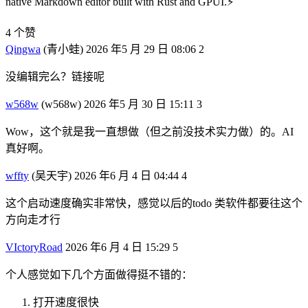
native Markdown editor built with Rust and GPUI.⚡
4 个赞
Qingwa
(青小蛙)
2026 年5 月 29 日 08:06
2
没编辑完么？链接呢
w568w
(w568w)
2026 年5 月 30 日 15:11
3
Wow，这个就是我一直想做（但之前没技术实力做）的。AI
真好啊。
wffty
(吴天宇)
2026 年6 月 4 日 04:44
4
这个启动速度确实非常快，感觉以后的todo 类软件都要往这个
方向走才行
VIctoryRoad
2026 年6 月 4 日 15:29
5
个人感觉如下几个方面做得挺不错的：
打开速度很快