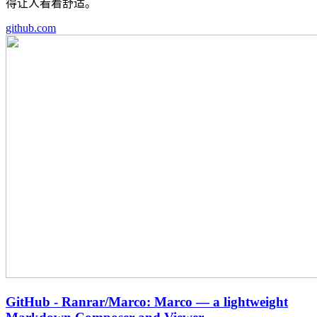
得让人看着舒适。
github.com
GitHub - Ranrar/Marco: Marco — a lightweight