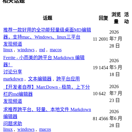
相关话题
浏览
活
话题
回复
量
动
推荐一款好用的全功能轻量级桌面MD编辑
2026
器，支持mac、Windows、linux三平台
年7 月
11
2691
发现频道
28 日
linux
,
windows
,
md
,
macos
Ferrite - 小而美的跨平台 Markdown 编辑
2026
器！
年5 月
19
1454
讨论分享
18 日
markdown
,
文本编辑器
,
跨平台应用
2026
【开发者自荐】MarcDown - 极简，上下分
年7 月
10
642
栏的md编辑器
23 日
发现频道
求推荐跨平台、轻量、本地文件 Markdown
2026
编辑器
年6 月
81
4566
问题求助
28 日
linux
,
windows
,
macos