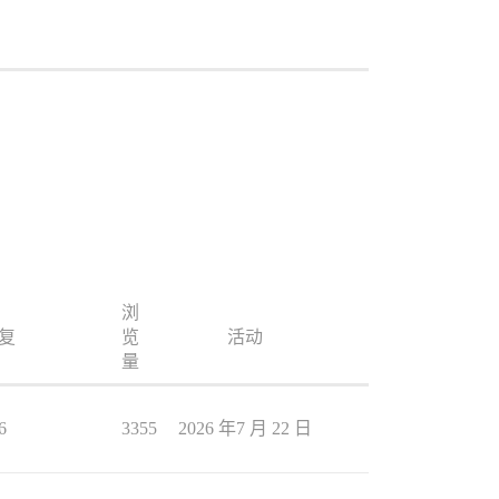
浏
复
览
活动
量
6
3355
2026 年7 月 22 日