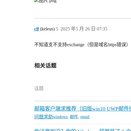
clf
(keleus)
5
2025 年5 月 26 日 07:35
不知道支不支持exchange（但是域名https错
相关话题
话题
邮箱客户端求推荐（旧版win10 UWP邮
问题求助
windows
,
邮件
,
email