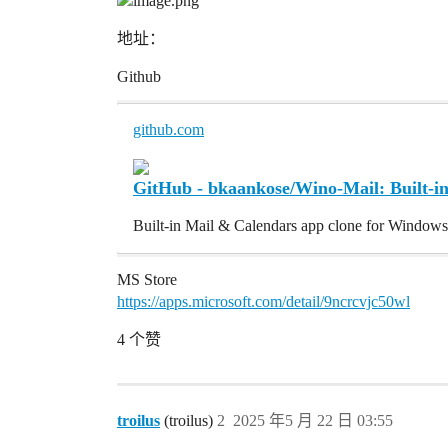
地址：
Github
github.com
GitHub - bkaankose/Wino-Mail: Built-i
Built-in Mail & Calendars app clone for Windows
MS Store
https://apps.microsoft.com/detail/9ncrcvjc50wl
4 个赞
troilus
(troilus)
2
2025 年5 月 22 日 03:55