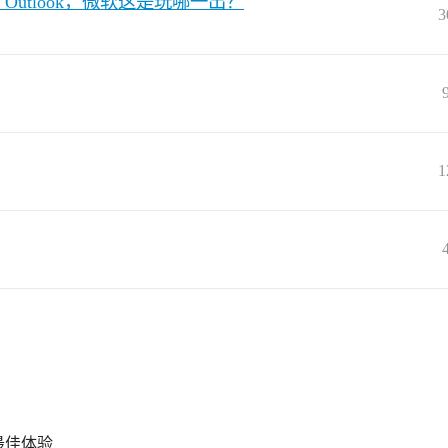
个 Outlook，微软这是玩哪一出？
3
1
得最佳体验