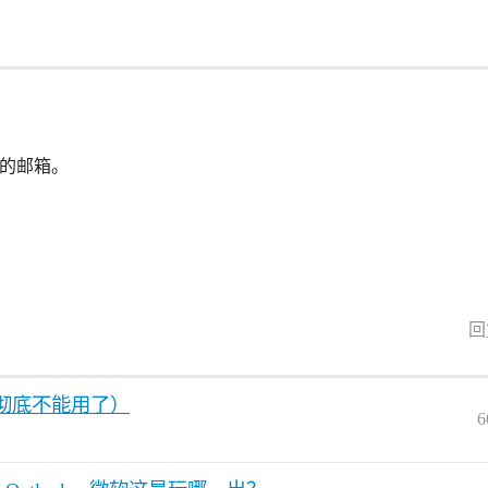
误）的邮箱。
回
件彻底不能用了）
6